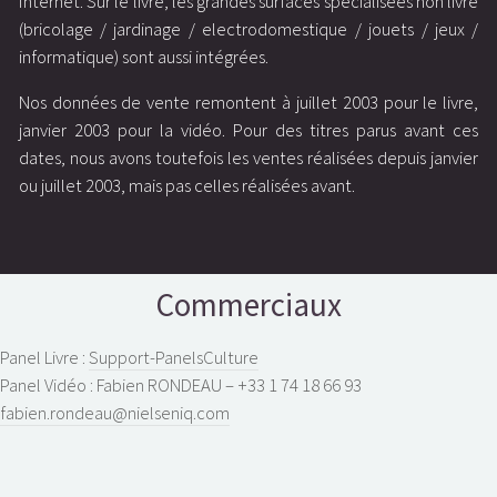
Internet. Sur le livre, les grandes surfaces spécialisées non livre
(bricolage / jardinage / electrodomestique / jouets / jeux /
informatique) sont aussi intégrées.
Nos données de vente remontent à juillet 2003 pour le livre,
janvier 2003 pour la vidéo. Pour des titres parus avant ces
dates, nous avons toutefois les ventes réalisées depuis janvier
ou juillet 2003, mais pas celles réalisées avant.
Commerciaux
Panel Livre :
Support-PanelsCulture
Panel Vidéo : Fabien RONDEAU – +33 1 74 18 66 93
fabien.rondeau@nielseniq.com