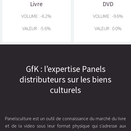
Livre
DVD
VOLUME :
-6.2%
VOLUME : -9.6%
VALEUR :
-5.6%
VALEUR : 0.0%
GfK : l’expertise Panels
distributeurs sur les biens
culturels
Panelsculture est un outil de connaissance du marché du livre
et de la video sous leur format physique qui s’adresse aux